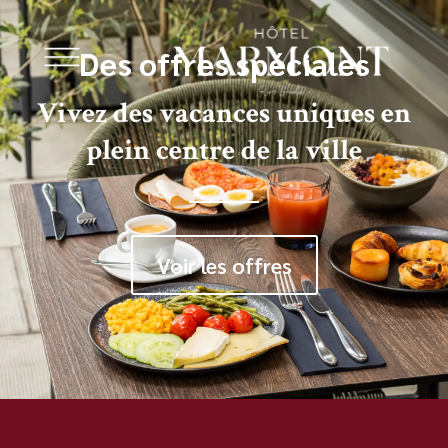
Des offres spéciales
Vivez des vacances uniques en
plein centre de la ville
Voir les offres