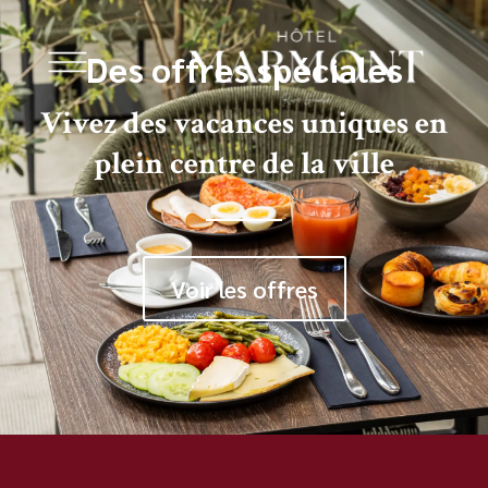
Des offres spéciales
Vivez des vacances uniques en
plein centre de la ville
Voir les offres